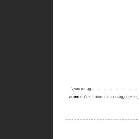
Nyere opslag
Abonner på:
Kommentarer til indlægget (Atom)