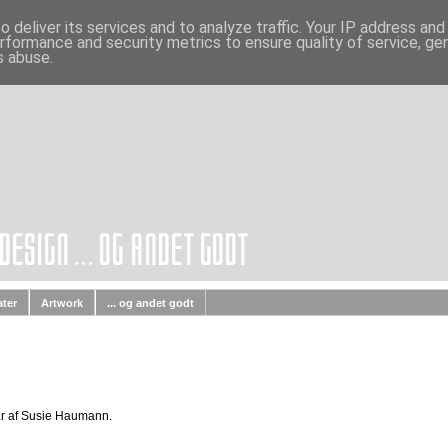
 deliver its services and to analyze traffic. Your IP address an
rformance and security metrics to ensure quality of service, g
s abuse.
ater
Artwork
... og andet godt
 år af Susie Haumann.