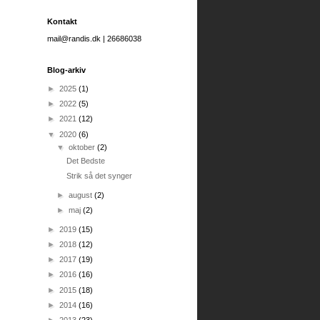
Kontakt
mail@randis.dk | 26686038
Blog-arkiv
►
2025
(1)
►
2022
(5)
►
2021
(12)
▼
2020
(6)
▼
oktober
(2)
Det Bedste
Strik så det synger
►
august
(2)
►
maj
(2)
►
2019
(15)
►
2018
(12)
►
2017
(19)
►
2016
(16)
►
2015
(18)
►
2014
(16)