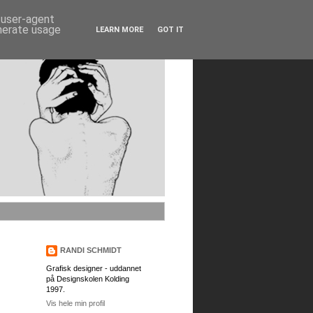
d user-agent
enerate usage
LEARN MORE
GOT IT
RANDI SCHMIDT
Grafisk designer - uddannet
på Designskolen Kolding
1997.
Vis hele min profil