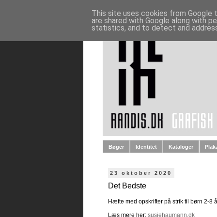
This site uses cookies from Google to
are shared with Google along with pe
statistics, and to detect and addres
Bøger
Identitet
Kataloger
Plak
23 oktober 2020
Det Bedste
Hæfte med opskrifter på strik til børn 2-8
Læs mere her:
susiehaumann.dk