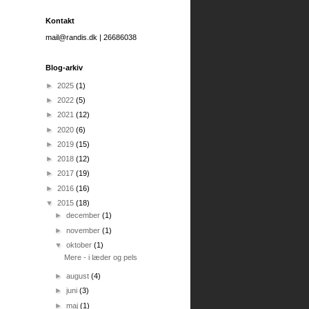
Kontakt
mail@randis.dk | 26686038
Blog-arkiv
►
2025
(1)
►
2022
(5)
►
2021
(12)
►
2020
(6)
►
2019
(15)
►
2018
(12)
►
2017
(19)
►
2016
(16)
▼
2015
(18)
►
december
(1)
►
november
(1)
▼
oktober
(1)
Mere - i læder og pels
►
august
(4)
►
juni
(3)
►
maj
(1)