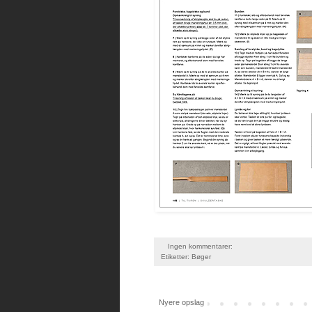
Ingen kommentarer:
Etiketter:
Bøger
Nyere opslag