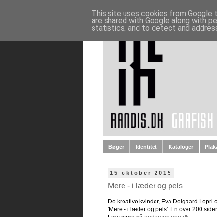
This site uses cookies from Google to
are shared with Google along with pe
statistics, and to detect and addres
Bøger
Identitet
Kataloger
Plak
15 oktober 2015
Mere - i læder og pels
De kreative kvinder, Eva Deigaard Lepri o
'Mere - i læder og pels'. En over 200 sid