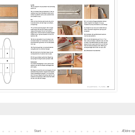
Start
Ældre op