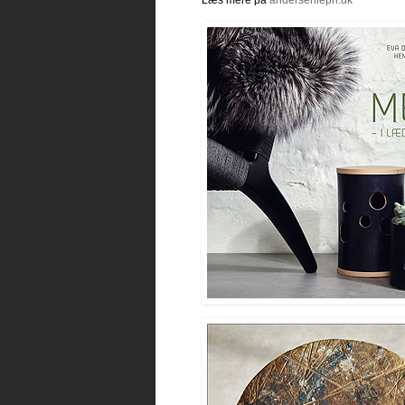
Læs mere på
andersenlepri.dk