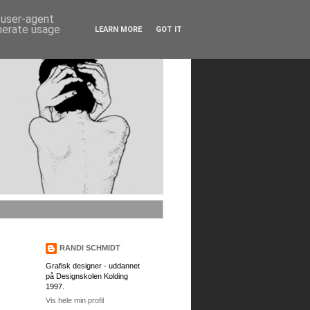
d user-agent
enerate usage
LEARN MORE
GOT IT
RANDI SCHMIDT
Grafisk designer - uddannet
på Designskolen Kolding
1997.
Vis hele min profil