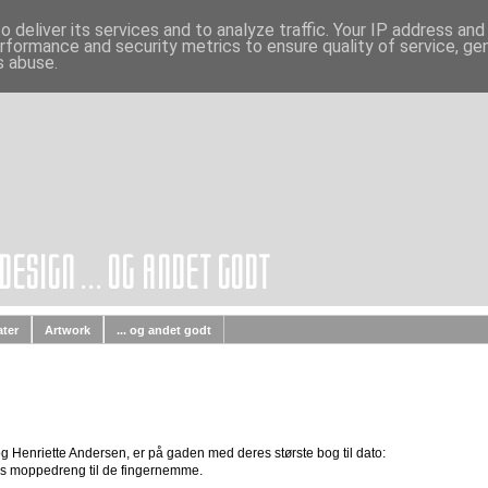
 deliver its services and to analyze traffic. Your IP address an
rformance and security metrics to ensure quality of service, g
s abuse.
ater
Artwork
... og andet godt
g Henriette Andersen, er på gaden med deres største bog til dato:
ers moppedreng til de fingernemme.