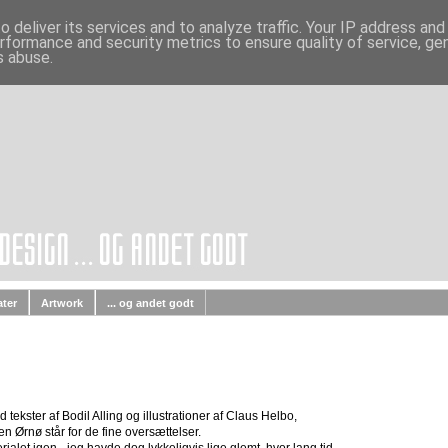
 deliver its services and to analyze traffic. Your IP address an
rformance and security metrics to ensure quality of service, g
s abuse.
ater
Artwork
... og andet godt
 tekster af Bodil Alling og illustrationer af Claus Helbo,
n Ørnø står for de fine oversættelser.