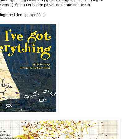
ialet igen - jeg havde dog lykkeligvis lige glemt, hvor lang tid
e vers :-) Men nu er bogen på vej, og denne udgave er
e.
fingrene i den:
gruppe38.dk