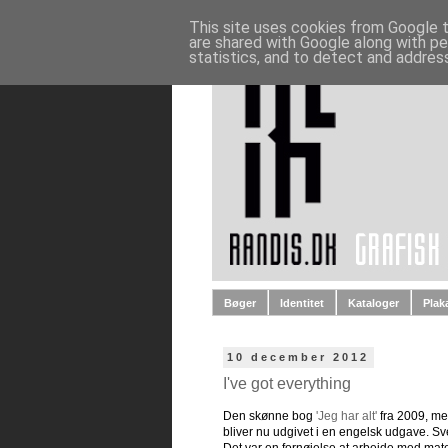
This site uses cookies from Google to
are shared with Google along with pe
statistics, and to detect and addres
Bøger
Identitet
Kataloger
Plak
10 december 2012
I've got everything
Den skønne bog
'Jeg har alt'
fra 2009, med
bliver nu udgivet i en engelsk udgave. Sve