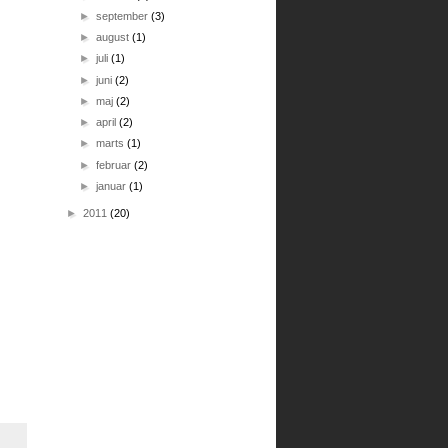
►
september
(3)
►
august
(1)
►
juli
(1)
►
juni
(2)
►
maj
(2)
►
april
(2)
►
marts
(1)
►
februar
(2)
►
januar
(1)
►
2011
(20)