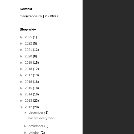
Kontakt
mail@randis.dk | 26686038
Blog-arkiv
►
2025
(1)
►
2022
(5)
►
2021
(12)
►
2020
(6)
►
2019
(15)
►
2018
(12)
►
2017
(19)
►
2016
(16)
►
2015
(18)
►
2014
(16)
►
2013
(23)
▼
2012
(20)
▼
december
(1)
I've got everything
►
november
(2)
►
oktober
(2)