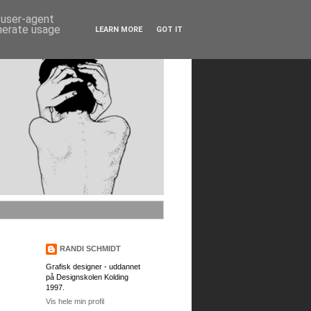
d user-agent
enerate usage
LEARN MORE
GOT IT
RANDI SCHMIDT
Grafisk designer - uddannet
på Designskolen Kolding
1997.
Vis hele min profil