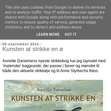
This site uses cookies from Google to deliver its services
and to analyze traffic. Your IP address and user-agent are
shared with Google along with performance and security
metrics to ensure quality of service, generate usage
statistics, and to detect and address abuse.
LEARN MORE
GOT IT
06 september 2011
Kunsten at strikke en ø
Annette Danielsens nyeste strikkebog har jeg layoutet med
'maleriske' baggrunde, der passer i farver og mønstre til
både den aktuelle striktrøje og til Anne Styrbechs fotos.