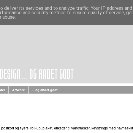
 deliver its services and to analyze traffic. Your IP address an
rformance and security metrics to ensure quality of service, g
s abuse.
ater
Artwork
... og andet godt
e postkort og flyers, roll-up, plakat, etiketter til vandflasker, keystrings med navneskil