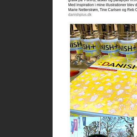
grafik på T-shirts, tasker og paraplyer m.m
Med inspiration i mine illustrationer ble
Marie Netterstrøm, Tine Carlsen og Reb 
danishplus.dk