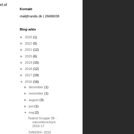
et af
Kontakt
mail@randis.dk | 26686038
Blog-arkiv
►
2025
(1)
►
2022
(5)
►
2021
(12)
►
2020
(6)
►
2019
(15)
►
2018
(12)
►
2017
(19)
▼
2016
(16)
►
december
(1)
►
november
(1)
►
august
(3)
►
juni
(1)
▼
maj
(2)
Teatret Gruppe 38 -
sæsonbrochure
2016-17
:DANISH+ 2016