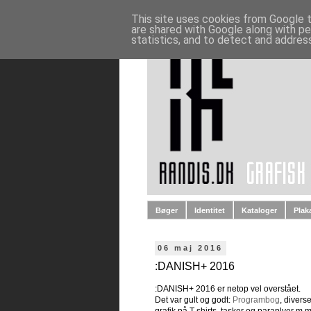
This site uses cookies from Google to
are shared with Google along with pe
statistics, and to detect and addres
Bøger
Identitet
Kataloger
Plak
06 maj 2016
:DANISH+ 2016
:DANISH+ 2016 er netop vel overstået.
Det var gult og godt:
Programbog
, divers