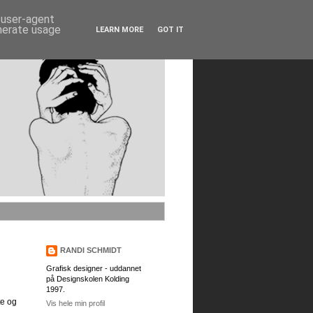
d user-agent
enerate usage
LEARN MORE
GOT IT
RANDI SCHMIDT
Grafisk designer - uddannet
på Designskolen Kolding
1997.
te og
Vis hele min profil