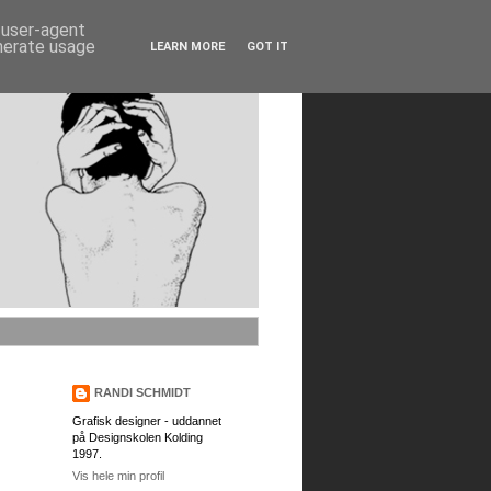
d user-agent
enerate usage
LEARN MORE
GOT IT
RANDI SCHMIDT
Grafisk designer - uddannet
på Designskolen Kolding
1997.
Vis hele min profil