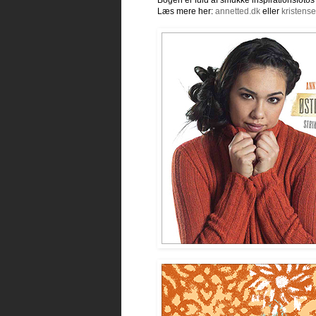
Bogen er fuld af smukke inspirationsfotos 
Læs mere her:
annetted.dk
eller
kristens