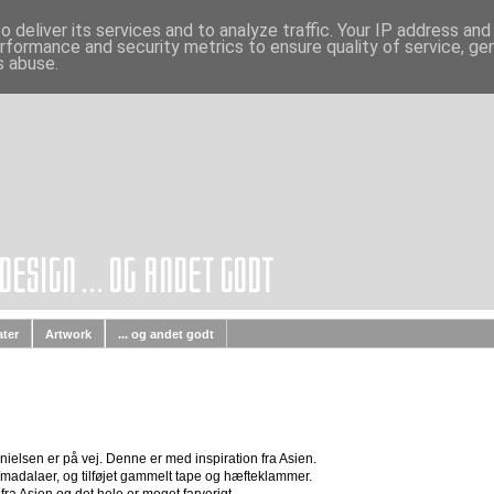
 deliver its services and to analyze traffic. Your IP address an
rformance and security metrics to ensure quality of service, g
s abuse.
ater
Artwork
... og andet godt
nielsen er på vej. Denne er med inspiration fra Asien.
r/madalaer, og tilføjet gammelt tape og hæfteklammer.