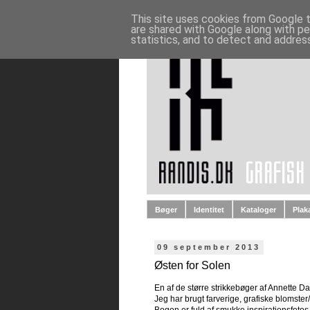
This site uses cookies from Google to
are shared with Google along with pe
statistics, and to detect and addres
Bøger
Identitet
Kataloger
Plak
09 september 2013
Østen for Solen
En af de større strikkebøger af Annette Da
Jeg har brugt farverige, grafiske blomste