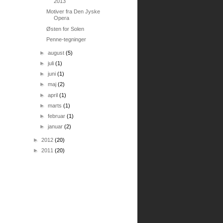
2013
Motiver fra Den Jyske
Opera
Østen for Solen
Penne-tegninger
►
august
(5)
►
juli
(1)
►
juni
(1)
►
maj
(2)
►
april
(1)
►
marts
(1)
►
februar
(1)
►
januar
(2)
►
2012
(20)
►
2011
(20)