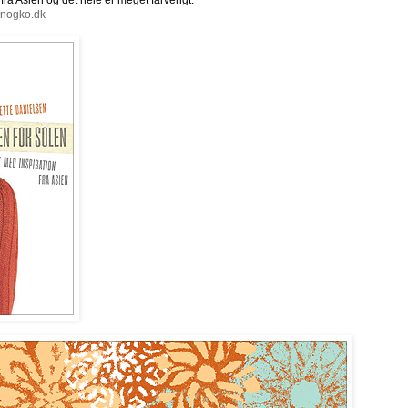
fra Asien og det hele er meget farverigt.
enogko.dk