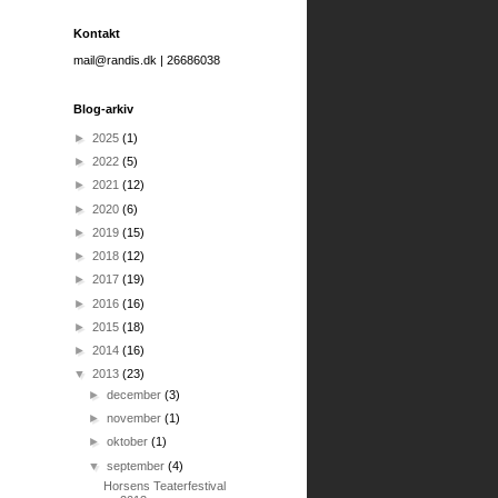
Kontakt
mail@randis.dk | 26686038
Blog-arkiv
►
2025
(1)
►
2022
(5)
►
2021
(12)
►
2020
(6)
►
2019
(15)
►
2018
(12)
►
2017
(19)
►
2016
(16)
►
2015
(18)
►
2014
(16)
▼
2013
(23)
►
december
(3)
►
november
(1)
►
oktober
(1)
▼
september
(4)
Horsens Teaterfestival