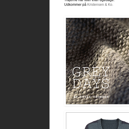
Trøjerne har titler efter ugedage.
Udkommer på
Kristensen & Ko.