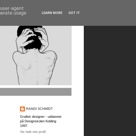
d user-agent
enerate usage
LEARN MORE
GOT IT
RANDI SCHMIDT
Grafisk designer - uddannet
på Designskolen Kolding
1997.
Vis hele min profil