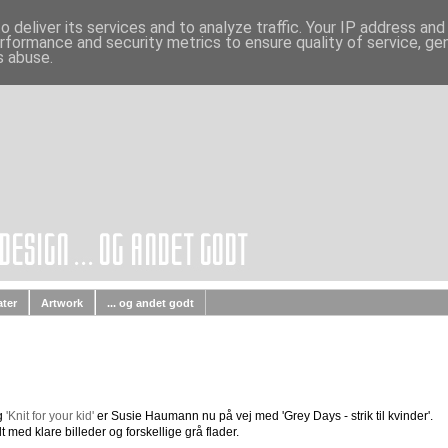
 deliver its services and to analyze traffic. Your IP address an
rformance and security metrics to ensure quality of service, g
s abuse.
ater
Artwork
... og andet godt
g
'Knit for your kid'
er Susie Haumann nu på vej med 'Grey Days - strik til kvinder'.
 med klare billeder og forskellige grå flader.