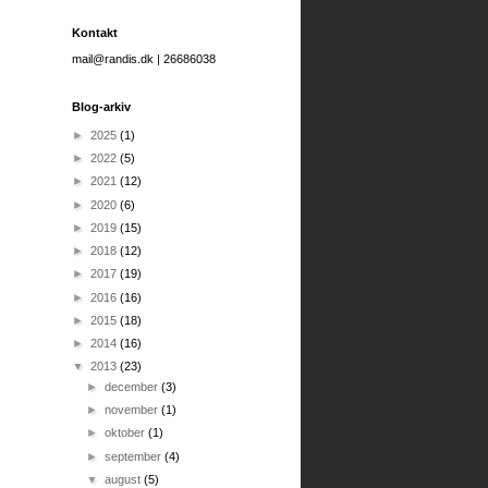
Kontakt
mail@randis.dk | 26686038
Blog-arkiv
►
2025
(1)
►
2022
(5)
►
2021
(12)
►
2020
(6)
►
2019
(15)
►
2018
(12)
►
2017
(19)
►
2016
(16)
►
2015
(18)
►
2014
(16)
▼
2013
(23)
►
december
(3)
►
november
(1)
►
oktober
(1)
►
september
(4)
▼
august
(5)