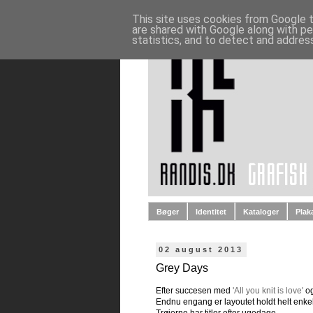
This site uses cookies from Google to
are shared with Google along with pe
statistics, and to detect and addres
Bøger
Identitet
Kataloger
Plak
02 august 2013
Grey Days
Efter succesen med
'All you knit is love'
o
Endnu engang er layoutet holdt helt enkelt