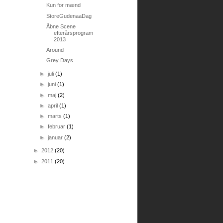
Kun for mænd
StoreGudenaaDag
Åbne Scene
efterårsprogram
2013
Around
Grey Days
►
juli
(1)
►
juni
(1)
►
maj
(2)
►
april
(1)
►
marts
(1)
►
februar
(1)
►
januar
(2)
►
2012
(20)
►
2011
(20)